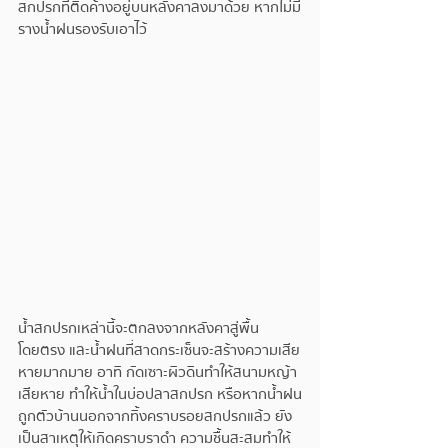
สกปรกที่ติดค้างอยู่บนหลังคาลงมาด้วย หากไม่มี
รางน้ำฝนรองรับเอาไว้
น้ำสกปรกเหล่านี้จะตกลงจากหลังคาสู่พื้น
โดยตรง และน้ำฝนที่สาดกระเซ็นจะสร้างความเสีย
หายมากมาย อาทิ กัดเซาะผิวดินทำให้สนามหญ้า
เสียหาย ทำให้น้ำในบ่อปลาสกปรก หรือหากน้ำฝน
ถูกตัวบ้านนอกจากทิ้งคราบรอยสกปรกแล้ว ยัง
เป็นสาเหตุให้เกิดคราบราดำ ความชื้นสะสมทำให้