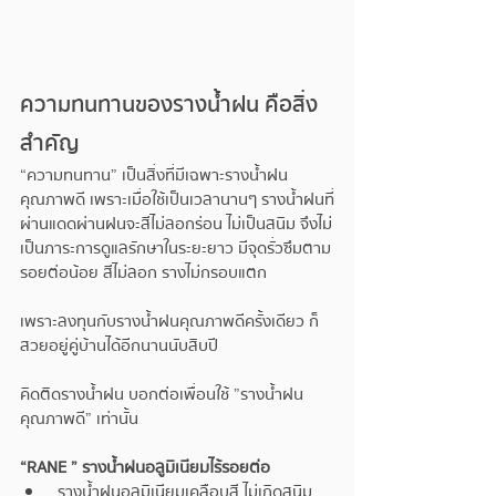
ความทนทานของรางน้ำฝน คือสิ่ง
สำคัญ
“ความทนทาน” เป็นสิ่งที่มีเฉพาะรางน้ำฝน
คุณภาพดี เพราะเมื่อใช้เป็นเวลานานๆ รางน้ำฝนที่
ผ่านแดดผ่านฝนจะสีไม่ลอกร่อน ไม่เป็นสนิม จึงไม่
เป็นภาระการดูแลรักษาในระยะยาว มีจุดรั่วซึมตาม
รอยต่อน้อย สีไม่ลอก รางไม่กรอบแตก
เพราะลงทุนกับรางน้ำฝนคุณภาพดีครั้งเดียว ก็
สวยอยู่คู่บ้านได้อีกนานนับสิบปี
คิดติดรางน้ำฝน บอกต่อเพื่อนใช้ ”รางน้ำฝน
คุณภาพดี” เท่านั้น
“RANE ” รางน้ำฝนอลูมิเนียมไร้รอยต่อ  
 รางน้ำฝนอลูมิเนียมเคลือบสี ไม่เกิดสนิม