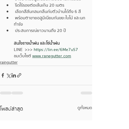
 รีดไร้รอยต่อเส้นเกิน 20 เมตร
 เลือกสีสันกลมกลืนกับตัวบ้านได้ถึง 6 สี
 พร้อมตาขายอลูมิเนียมกันขยะใบไม้ และนก
ทำรัง
 ประสบการณ์ยาวนานถึง 20 ปี
สนใจรางน้ำฝน และโซ่น้ำฝน
LINE  >>> 
https://lin.ee/6Me7uS7
ชมเว็บไซต์ 
www.ranegutter.com
raingutter
โพสต์ล่าสุด
ดูทั้งหมด