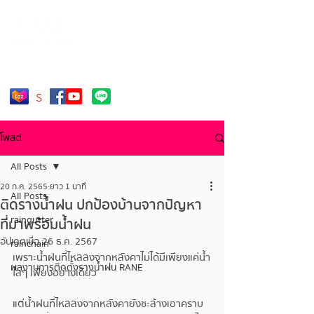
โทร. 092-2499-176
โพสต์
All Posts
20 ก.ค. 2565
ยาว 1 นาที
All Posts
ติดรางน้ำฝน ปกป้องบ้านจากปัญหา
raingutter
ที่มาพร้อมน้ำฝน
อัปเดตเมื่อ
26 ธ.ค. 2567
rainchain
เพราะน้ำฝนที่ไหลลงจากหลังคาไม่ได้มีเพียงแค่น้ำ
ผลงานการติดตั้งรางน้ำฝน RANE
ใสๆ เพียงอย่างเดียว 
แต่น้ำฝนที่ไหลลงจากหลังคายังชะล้างเอาคราบ