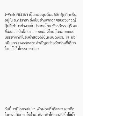
J-Park ศรีราชา 
เป็นคอมมูนิตี้มอลล์ที่สุดคึกครึ้น 
อยู่ใน อ.ศรีราชา ซึ่งเป็นย่านพักอาศัยของชาวญี่
ปุ่นที่เข้ามาทำงานในประเทศไทย จังหวัดชลบุรี จน
ขึ้นชื่อว่าเป็นโอซาก้าของเมืองไทย โดยออกแบบ
บรรยากาศในธีมจำลองญี่ปุ่นแบบดั้งเดิม และยัง
หยิบเอา Landmark สำคัญอย่างวัดทองที่เกียว
โตมาไว้ในโครงการด้วย
วันนี้เรามีโอกาสไปแวะพักผ่อนที่ศรีราชา เลยถือ
โอกาสเดินถ่ายโซ่น้ำฝนที่ลูกค้าได้เคยสั่งซื้อ
โซ่น้ำ