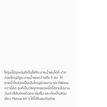
โซ่รุ่นนี้มีจุดเด่นที่เป็นโซ่ที่ระบายน้ำฝนได้ดี ปาก
ถ้วยใหญ่มีรูระบายน้ำฝนกว้างถึง 5 ซม. ให้
สายน้ำไหลลงเป็นเส้นใหญ่สวยงาม และที่พิเศษ
กว่านี้คือ รุ่นที่เป็นวัสดุทองแดงเมื่อใช้งานไปนาน
วันเข้าสีสันของถ้วยจะเข้มขึ้น และเกิดเป็นสนิม
เขียว Patina แท้ ๆ ให้ได้ชื่นชมกันด้วย 