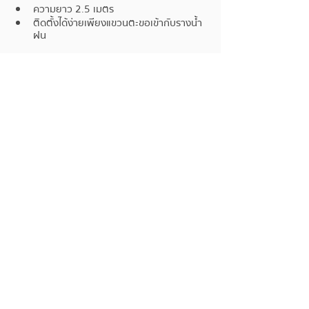
ความยาว 2.5 เมตร
ติดตั้งได้ง่ายเพียงแขวนตะขอเข้ากับรางน้ำ
ฝน
RANE โซ่น้ำฝน รางน้ำฝนอลูมิเนียมไร้รอยต่อ
เลือกโซ่น้ำฝน 
www.ranegutter.com/rainchain
ติดรางน้ำฝน 
www.ranegutter.com/gutter
Facebook : 
www.facebook.com/rainchainthailand
Lazada Shop :  
www.lazada.co.th/shop/rane
ติดต่อ Tel : 092 249 9176 
Line : 
lin.ee/6Me7uS7
rainchain