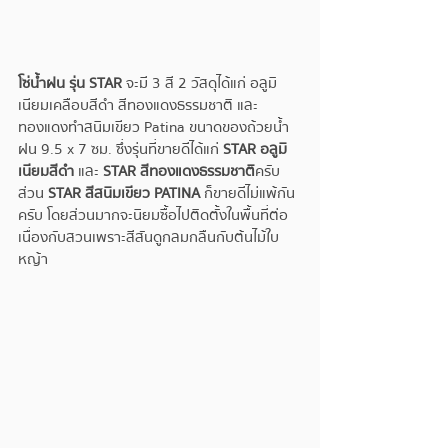
โซ่น้ำฝน รุ่น STAR
 จะมี 3 สี 2 วัสดุได้แก่ อลูมิ
เนียมเคลือบสีดำ สีทองแดงธรรมชาติ และ
ทองแดงทำสนิมเขียว Patina ขนาดของถ้วยน้ำ
ฝน 9.5 x 7 ซม. ซึ่งรุ่นที่ขายดีได้แก่ 
STAR อลูมิ
เนียมสีดำ
 และ 
STAR สีทองแดง​ธรรมชาติ
ครับ 
ส่วน 
STAR สีสนิมเขียว PATINA
 ก็ขายดีไม่แพ้กัน
ครับ โดยส่วนมากจะนิยมซื้อไปติดตั้งในพื้นที่ต่อ
เนื่องกับสวนเพราะสีสันดูกลมกลืนกับต้นไม้ใบ
หญ้า