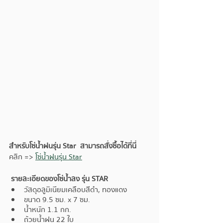
สำหรับโซ่น้ำฝนรุ่น Star  สามารถสั่งซื้อได้ที่นี่
คลิก => 
โซ่น้ำฝนรุ่น Star
 รายละเอียดของโซ่น้ำลง รุ่น STAR 
วัสดุอลูมิเนียมเคลือบสีดำ, ทองแดง
ขนาด 9.5 ซม. x 7 ซม.
น้ำหนัก 1.1 กก.
ถ้วยน้ำฝน 22 ใบ