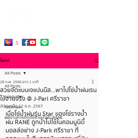
โทร. 092-2499-176
โพสต์
All Posts
28 ก.พ. 2566
ยาว 1 นาที
All Posts
สวยจัดแบบเจแปนนีส...พาไปโซ่น้ำฝนเรน
raingutter
ใช้งานจริง @ J-Parl ศรีราชา
อัปเดตเมื่อ
12 ธ.ค. 2567
rainchain
เมื่อโซ่น้ำฝนรุ่น Star ของโซ่รางน้ำ
ผลงานการติดตั้งรางน้ำฝน RANE
ฝน RANE ถูกนำไปใช้ในคอมมูนิตี้
มอลล์อย่าง J-Park ศรีราชา ที่