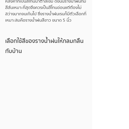
หลังคาที่เป็นสีโทนน้ำตาลเข้ม ดังนั้นรางน้ำฝนที่มี
สีสันเหมาะที่สุดจึงควรเป็นสีโทนอ่อนแต่ต้องไม่
สว่างมากจนเกินไป ซึ่งรางน้ำฝนเรนก็มีตัวเลือกที่
เหมาะสมคือรางน้ำฝนสีขาว ขนาด 5 นิ้ว 
เลือกใช้สีของรางน้ำฝนให้กลมกลืน
กับบ้าน