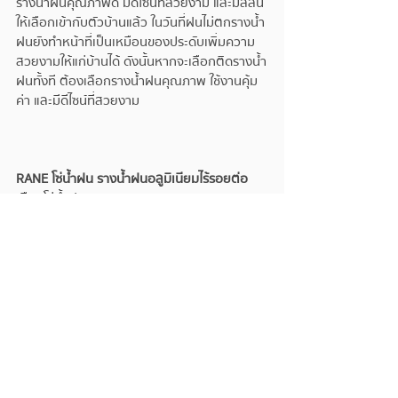
รางน้ำฝนคุณภาพดี มีดีไซน์ที่สวยงาม และมีสีสัน
ให้เลือกเข้ากับตัวบ้านแล้ว ในวันที่ฝนไม่ตกรางน้ำ
ฝนยังทำหน้าที่เป็นเหมือนของประดับเพิ่มความ
สวยงามให้แก่บ้านได้ ดังนั้นหากจะเลือกติดรางน้ำ
ฝนทั้งที ต้องเลือกรางน้ำฝนคุณภาพ ใช้งานคุ้ม
ค่า และมีดีไซน์ที่สวยงาม
RANE โซ่น้ำฝน รางน้ำฝนอลูมิเนียมไร้รอยต่อ
เลือกโซ่น้ำฝน 
https://www.ranegutter.com/rainchain
ติดรางน้ำฝน 
https://www.ranegutter.com/gutter
ติดต่อ Tel : 02-582-0588
Line : 
https://lin.ee/6Me7uS7