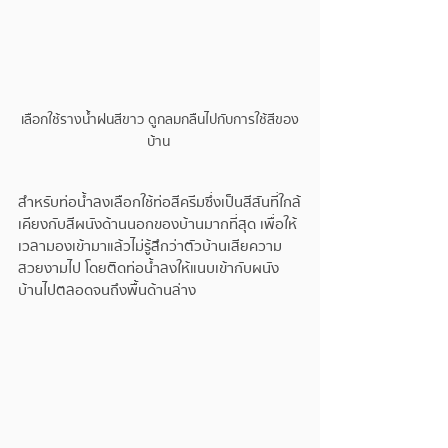
เลือกใช้รางน้ำฝนสีขาว ดูกลมกลืนไปกับการใช้สีของ
บ้าน 
สำหรับท่อน้ำลงเลือกใช้ท่อสีครีมซึ่งเป็นสีสันที่ใกล้
เคียงกับสีผนังด้านนอกของบ้านมากที่สุด เพื่อให้
เวลามองเข้ามาแล้วไม่รู้สึกว่าตัวบ้านเสียความ
สวยงามไป โดยติดท่อน้ำลงให้แนบเข้ากับผนัง
บ้านไปตลอดจนถึงพื้นด้านล่าง 