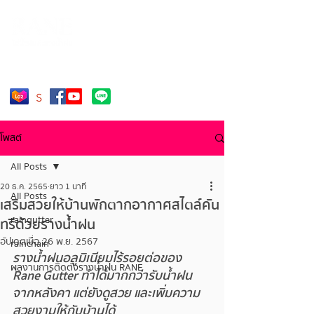
โทร. 092-2499-176
โพสต์
All Posts
20 ธ.ค. 2565
ยาว 1 นาที
All Posts
เสริมสวยให้บ้านพักตากอากาศสไตล์คัน
raingutter
ทรีด้วยรางน้ำฝน
อัปเดตเมื่อ
26 พ.ย. 2567
rainchain
รางน้ำฝนอลูมิเนียมไร้รอยต่อของ 
ผลงานการติดตั้งรางน้ำฝน RANE
Rane Gutter 
ทำได้มากกว่ารับน้ำฝน
จากหลังคา แต่ยังดูสวย และเพิ่มความ
สวยงามให้กับบ้านได้