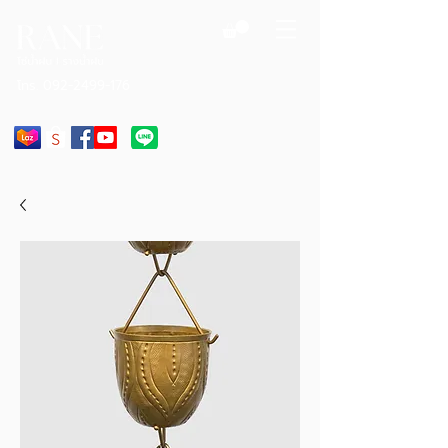
โทร. 092-2499-176