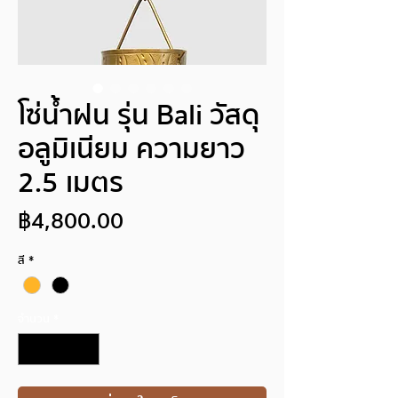
โซ่น้ำฝน รุ่น Bali วัสดุ
อลูมิเนียม ความยาว
2.5 เมตร
ราคา
฿4,800.00
สี
*
จำนวน
*